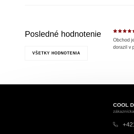
Posledné hodnotenie
Obchod je
dorazil v 
VŠETKY HODNOTENIA
Z
á
COOL D
p
ä
+42