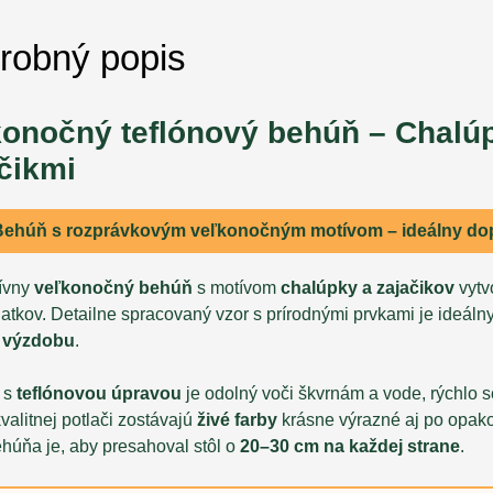
robný popis
konočný teflónový behúň – Chalú
čikmi
Behúň s rozprávkovým veľkonočným motívom – ideálny dopl
ívny
veľkonočný behúň
s motívom
chalúpky a zajačikov
vytv
viatkov. Detailne spracovaný vzor s prírodnými prvkami je ideáln
ú výzdobu
.
l s
teflónovou úpravou
je odolný voči škvrnám a vode, rýchlo s
alitnej potlači zostávajú
živé farby
krásne výrazné aj po opak
ehúňa je, aby presahoval stôl o
20–30 cm na každej strane
.