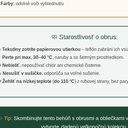
Farby:
odolné voči vyblednutiu
🧼 Starostlivosť o obrus:

Tekutiny zotrite papierovou utierkou
– teflón zabráni ich vsi

Perte pri max. 30–40 °C
, naruby a so šetrným prostriedkom.

Nebieliť
, nepoužívať chlór ani chemické čistenie.
️
Nesušiť v sušičke
, odporúča sa voľné sušenie.

Žehliť na nízkej teplote
(
do 110 °C
) z rubovej strany, bez pary
✨
Tip:
Skombinujte tento behúň s obrusmi a obliečkami 
vytvorte zladenú veľkonočnú kolekciu.