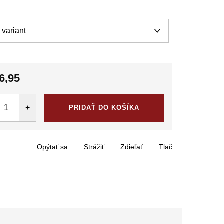
6,95
tková
PRIDAŤ DO KOŠÍKA
Opýtať sa
Strážiť
Zdieľať
Tlač