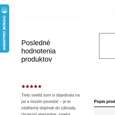
a
n
e
l
Posledné
hodnotenia
produktov
Tieto svetlá som si objednala na
jar a musím povedať – je to
Popis pro
nádherný doplnok do záhrady.
Vyzerajú elegantne, svietia