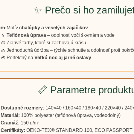
✨ Prečo si ho zamiluje
🏡 Motív
chalúpky a veselých zajačikov
💧
Teflónová úprava
– odolnosť voči škvrnám a vode
🎨 Žiarivé farby, ktoré si zachovajú krásu
🧺 Jednoduchá údržba – rýchle schnutie a odolnosť proti pokrč
🌸 Perfektný na
Veľkú noc aj jarné oslavy
📏 Parametre produkt
Dostupné rozmery:
140×40 / 160×40 / 180×40 / 220×40 / 240×
Materiál:
100% polyester (teflónová úprava, vodeodolný)
Gramáž:
150 g/m²
Certifikáty:
OEKO-TEX® STANDARD 100, ECO PASSPORT