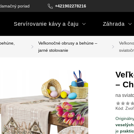
lamačný poriadok
Podmienky darčekových poukazov
+421902278216
Podm
Servírovanie kávy a čaju
Záhrada
 behúne,
Veľkonočné obrusy a behúne –
Veľkono
jarné stolovanie
sviatoč
Veľk
– Ch
na sviat
Kód:
Zvoľ
Origináln
veselých
je
prakti