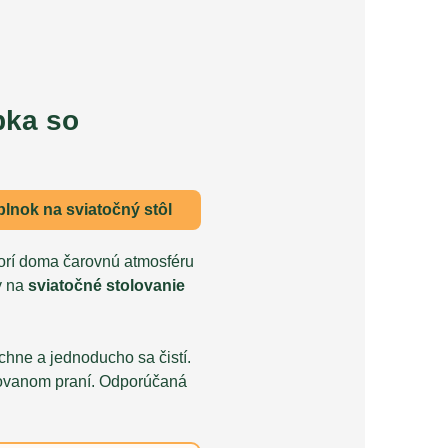
pka so
nok na sviatočný stôl
orí doma čarovnú atmosféru
y na
sviatočné stolovanie
chne a jednoducho sa čistí.
ovanom praní. Odporúčaná