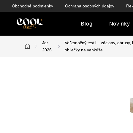
Prejsť
Obchodné podmienky
Ochrana osobných údajov
Rek
na
obsah
Blog
Novinky
Jar
Veľkonočný textil – záclony, obrusy,
Domov
2026
obliečky na vankúše
B
o
č
n
ý
p