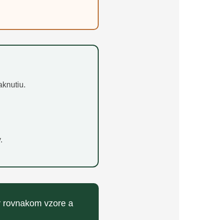
aknutiu.
.
v rovnakom vzore a