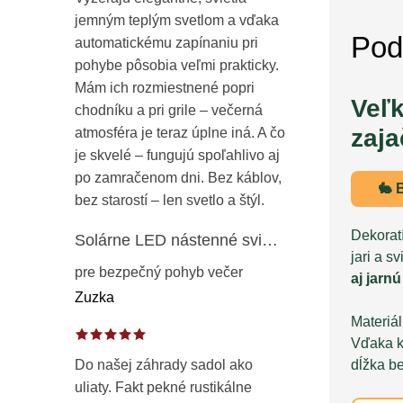
jemným teplým svetlom a vďaka
Pod
automatickému zapínaniu pri
pohybe pôsobia veľmi prakticky.
Mám ich rozmiestnené popri
Veľ
chodníku a pri grile – večerná
zaja
atmosféra je teraz úplne iná. A čo
je skvelé – fungujú spoľahlivo aj
po zamračenom dni. Bez káblov,
🐇 
bez starostí – len svetlo a štýl.
Dekorat
Solárne LED nástenné svietidlo s pohybovým a súmrakovým senzorom – vonkajšie fasádne osvetlenie IP65
jari a s
pre bezpečný pohyb večer
aj jarn
Zuzka
Materiá
Vďaka kv
Do našej záhrady sadol ako
dĺžka b
uliaty. Fakt pekné rustikálne