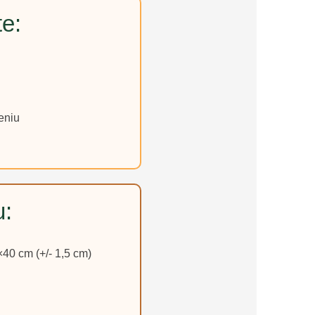
te:
eniu
u:
40 cm (+/- 1,5 cm)