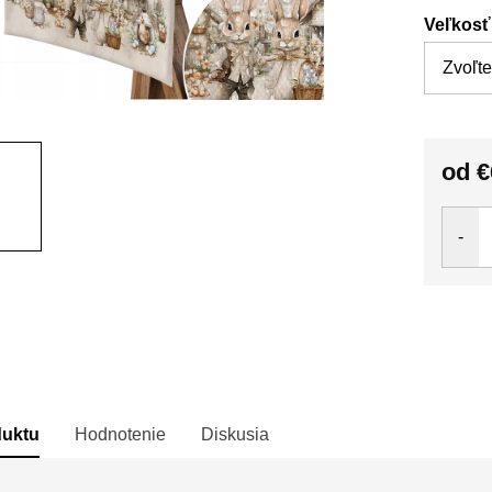
Veľkosť
od
€
Jedno
cena:
duktu
Hodnotenie
Diskusia