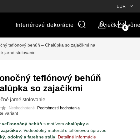
ienky súťaží
Michaelis GARDEN
Vlastné popisy produktov
EUR
NÁK
Interiérové dekorácie
Sviečky a vôn
KOŠÍ
čný teflónový behúň – Chalúpka so zajačikmi
na
né jarné stolovanie
onočný teflónový behúň
alúpka so zajačikmi
očné jarné stolovanie
Neohodnotené
Podrobnosti hodnotenia
te variant
y
veľkonočný behúň
s motívom
chalúpky a
 zajačikov
. Vodeodolný materiál s teflónovou úpravou
cký, odolný a farebne stály
.
Detailné informácie