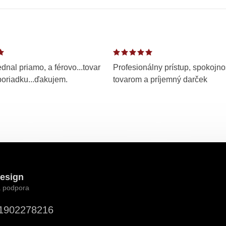
dnal priamo, a férovo...tovar
Profesionálny prístup, spokojno
poriadku...ďakujem.
tovarom a príjemný darček
esign
1902278216