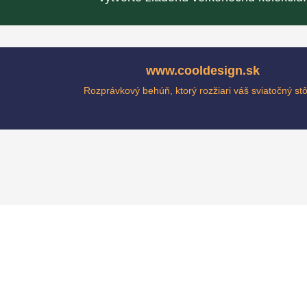
www.cooldesign.sk
Rozprávkový behúň, ktorý rozžiari váš sviatočný stô