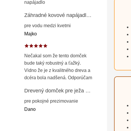
napájadlo
Záhradné kovové napájadlo pre vtáky 8 cm / 104 cm – dekorácia z patinovanej ocele v prírodnej hrdzi
pre vodu medzi kvetmi
Majko
Nečakal som že tento domček
bude taký robustný a ťažký.
Vidno že je z kvalitného dreva a
dcéra bola nadšená. Odporúčam
Drevený domček pre ježa – záhradný úkryt z opaľovaného dreva s vodoodolnou strechou 50 cm
pre pokojné prezimovanie
Dano